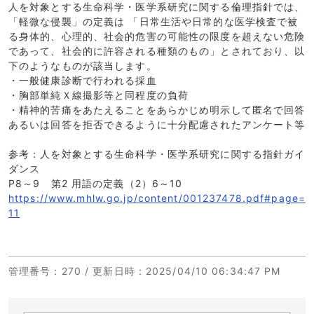
人を対象とする生命科学・医学系研究に関する倫理指針では、
「軽微な侵襲」の定義は 「日常生活や日常的な医学検査で被
る身体的、心理的、社会的危害の可能性の限度を超えない危険
であって、社会的に許容される種類のもの」とされており、以
下のようなものが該当します。
・一般健康診断で行われる採血
・胸部単純Ｘ線撮影等と同程度の負荷
・精神的苦痛をあたえることをあらかじめ明示して匿名で回答
あるいは回答を拒否できるように十分配慮されたアンケート等
参考：人を対象とする生命科学・医学系研究に関する指針ガイ
ダンス
P8～9 第2 用語の定義（2）6～10
https://www.mhlw.go.jp/content/001237478.pdf#page=
11
管理番号
：270 /
更新日時
：2025/04/10 06:34:47 PM