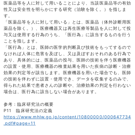
医薬品等を人に対して用いることにより、当該医薬品等の有効
性又は安全性を明らかにする研究（治験を除く。）を指しま
す。
「医薬品等を人に対して用いる」とは、医薬品（体外診断用医
薬品を除く。）、医療機器又は再生医療等製品を人に対して投
与又は使用する行為のうち、「医行為」に該当するものを行う
ことを指します。
「医行為」とは、医師の医学的判断及び技術をもってするので
なければ人体に危害を及ぼし、又は及ぼすおそれのある行為で
あり、具体的には、医薬品の投与、医師の技術を伴う医療機器
の設置・使用、医療機器の検査結果を用いた疾病の診断・治療
効果の判定等が該当します。医療機器を用いた場合でも、医師
の技術を伴わずに設置・使用でき、データを収集するのみで、
得られた結果で患者さんの診断や、治療効果の判定を行わない
場合は、医行為に該当しない場合があります。
参考：臨床研究法の概要
P11 臨床研究法の定義
https://www.mhlw.go.jp/content/10800000/000647734
.pdf#page=11