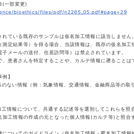
(一部変更)
ience/bioethics/files/pdf/n2265_05.pdf#page=29
されている既存のサンプルは仮名加工情報に該当しません
測定結果等）を得る場合、当該情報は、既存の仮名加工
電子メールの送付、住居訪問等）は禁止されています。
で、患者さんを特定することや、カルテ情報に遡ることは
事例】
関係のない情報（例：気象情報、交通情報、金融商品等の取
】
名加工情報について、共通する記述等を選別してこれらを照
名加工情報の作成の元となった個人情報(カルテ等)と照合
律についてのガイドライン（仮名加工情報・匿名加工情報