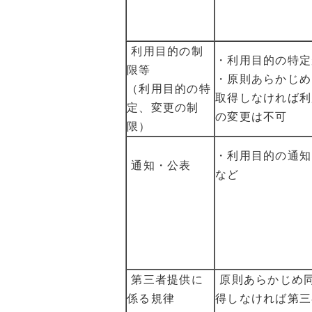
利用目的の制
・利用目的の特定
限等
・原則あらかじめ
（利用目的の特
取得しなければ利
定、変更の制
の変更は不可
限）
・利用目的の通知
通知・公表
など
第三者提供に
原則あらかじめ
係る規律
得しなければ第三