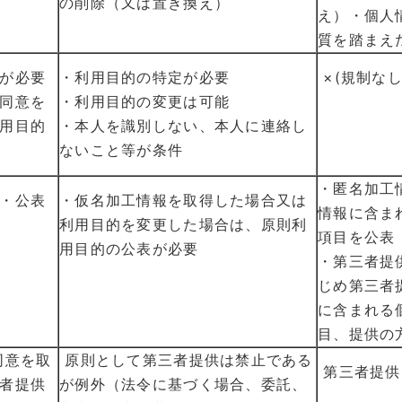
の削除（又は置き換え）
え）・個人
質を踏まえ
が必要
・利用目的の特定が必要
×(規制なし
同意を
・利用目的の変更は可能
用目的
・本人を識別しない、本人に連絡し
ないこと等が条件
・匿名加工
・公表
・仮名加工情報を取得した場合又は
情報に含ま
利用目的を変更した場合は、原則利
項目を公表
用目的の公表が必要
・第三者提
じめ第三者
に含まれる
目、提供の
同意を取
原則として第三者提供は禁止である
第三者提供
者提供
が例外（法令に基づく場合、委託、