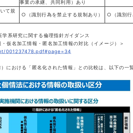
事業の承継、共同利用）あり
ついて規
○（識別行為を禁止する規制あり）
○（識別行
医学系研究に関する倫理指針ガイダンス
情報・仮名加工情報・匿名加工情報の対比（イメージ）＞
ent/001237478.pdf#page=34
以前）における「匿名化された情報」との比較は、以下の一