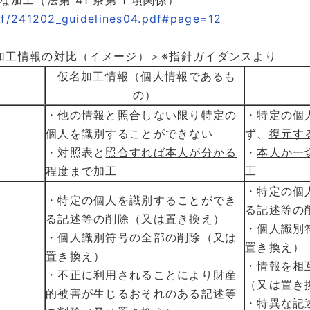
正な加工（法第 41 条第 1 項関係）
pdf/241202_guidelines04.pdf#page=12
加工情報の対比（イメージ）＞※指針ガイダンスより
仮名加工情報（個人情報であるも
報
の）
・
他の情報と照合しない限り
特定の
・特定の個
個人を識別することができない
ず、
復元す
・対照表と
照合すれば本人が分かる
・
本人か一
程度まで加工
工
・特定の個
・特定の個人を識別することができ
る記述等の
る記述等の削除（又は置き換え）
・個人識別
・個人識別符号の全部の削除（又は
置き換え）
置き換え）
・情報を相
・不正に利用されることにより財産
（又は置き
的被害が生じるおそれのある記述等
・特異な記